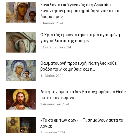
Συγκλονιστικό γεγονός στη Λευκάδα:
Συνάντησαν μια μυστηριώδη γυναίκα στο
δρόμο προς...
5 Ιουνίου 2024
Ο Χριστός εμφανίστηκε σε μια αγιασμένη
γιαγιούλα και της είπε με...
6 Σεπτεμβρίου 2024
Θαυματουργή προσευχή: Να τη λες κάθε
βράδυ πριν κοιμηθείς και η...
11 Μαΐου 2024
Αυτή την αμαρτία δεν θα συγχωρήσει ο Θεός
ούτε στον τωρινό...
2 Αυγούστου 2024
«Τα σα εκ των σων» – Τι σημαίνουν αυτά τα
λόγια;
21 Ιουνίου 2024