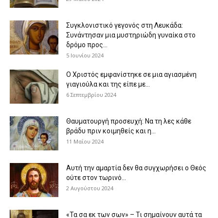
Συγκλονιστικό γεγονός στη Λευκάδα:
Συνάντησαν μια μυστηριώδη γυναίκα στο
δρόμο προς...
5 Ιουνίου 2024
Ο Χριστός εμφανίστηκε σε μια αγιασμένη
γιαγιούλα και της είπε με...
6 Σεπτεμβρίου 2024
Θαυματουργή προσευχή: Να τη λες κάθε
βράδυ πριν κοιμηθείς και η...
11 Μαΐου 2024
Αυτή την αμαρτία δεν θα συγχωρήσει ο Θεός
ούτε στον τωρινό...
2 Αυγούστου 2024
«Τα σα εκ των σων» – Τι σημαίνουν αυτά τα