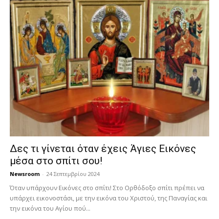
Δες τι γίνεται όταν έχεις Άγιες Εικόνες
μέσα στο σπίτι σου!
Newsroom
-
24 Σεπτεμβρίου 2024
Όταν υπάρχουν Εικόνες στο σπίτι! Στο Ορθόδοξο σπίτι πρέπει να
υπάρχει εικονοστάσι, με την εικόνα του Χριστού, της Παν­αγίας και
την εικόνα του Αγίου πού...