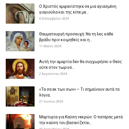
Ο Χριστός εμφανίστηκε σε μια αγιασμένη
γιαγιούλα και της είπε με...
6 Σεπτεμβρίου 2024
Θαυματουργή προσευχή: Να τη λες κάθε
βράδυ πριν κοιμηθείς και η...
11 Μαΐου 2024
Αυτή την αμαρτία δεν θα συγχωρήσει ο Θεός
ούτε στον τωρινό...
2 Αυγούστου 2024
«Τα σα εκ των σων» – Τι σημαίνουν αυτά τα
λόγια;
21 Ιουνίου 2024
Μαρτυρία για Καύση νεκρών: Ο πατέρας μετά
την καύση του βασανίζεται...
10 Δεκεμβρίου 2025