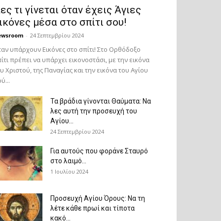
ες τι γίνεται όταν έχεις Άγιες
ικόνες μέσα στο σπίτι σου!
ewsroom
-
24 Σεπτεμβρίου 2024
αν υπάρχουν Εικόνες στο σπίτι! Στο Ορθόδοξο
ίτι πρέπει να υπάρχει εικονοστάσι, με την εικόνα
υ Χριστού, της Παν­αγίας και την εικόνα του Αγίου
ύ...
Τα βράδια γίνονται Θαύματα: Να
λες αυτή την προσευχή του
Αγίου...
24 Σεπτεμβρίου 2024
Για αυτούς που φοράνε Σταυρό
στο λαιμό…
1 Ιουλίου 2024
Προσευχή Αγίου Όρους: Να τη
λέτε κάθε πρωί και τίποτα
κακό...