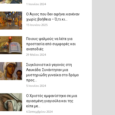
1 Ιουνίου 2024
Ο Άγιος που δεν αφήνει κανέναν
χωρίς βοήθεια – Ό,τι κι...
15 Ιουνίου 2025
Ποιους ψαλμούς να λέτε για
προστασία από συμφορές και
αναποδιές
29 Μαΐου 2024
Συγκλονιστικό γεγονός στη
Λευκάδα: Συνάντησαν μια
μυστηριώδη γυναίκα στο δρόμο
προς...
5 Ιουνίου 2024
Ο Χριστός εμφανίστηκε σε μια
αγιασμένη γιαγιούλα και της
είπε με...
6 Σεπτεμβρίου 2024