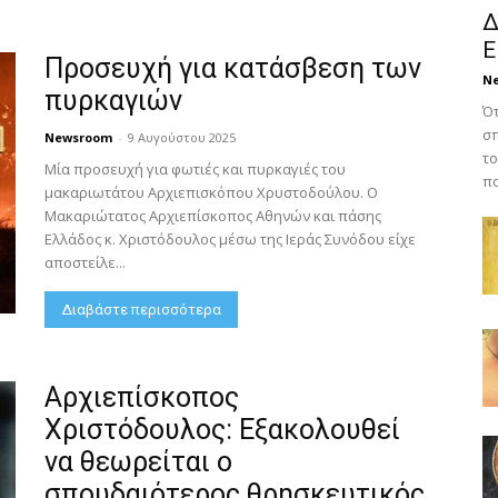
Δ
Ε
Προσευχή για κατάσβεση των
N
πυρκαγιών
Ότ
σπ
Newsroom
-
9 Αυγούστου 2025
το
Μία προσευχή για φωτιές και πυρκαγιές του
πο
μακαριωτάτου Αρχιεπισκόπου Χρυστοδούλου. Ο
Μακαριώτατος Αρχιεπίσκοπος Αθηνών και πάσης
Ελλάδος κ. Χριστόδουλος μέσω της Ιεράς Συνόδου είχε
αποστείλε...
Διαβάστε περισσότερα
Αρχιεπίσκοπος
Χριστόδουλος: Εξακολουθεί
να θεωρείται ο
σπουδαιότερος θρησκευτικός