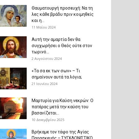
Θαυματουργή προσευχή: Να τη
λες κάθε βράδυ πριν κοιμηθείς
και η...
11 Μαΐου 2024
Αυτή την αμαρτία δεν θα
συγχωρήσει ο Θεός ούτε στον
τωρινό...
2 Αυγούστου 2024
«Τα σα εκ των σων» – Τι
σημαίνουν αυτά τα λόγια;
21 Ιουνίου 2024
Μαρτυρία για Καύση νεκρών: Ο
πατέρας μετά την καύση του
βασανίζεται...
10 Δεκεμβρίου 2025
Βρήκαμε τον τάφο της Αγίας
Παρασκευής – ΣΥΓΚΛΟΝΙΣΤΙΚΟ