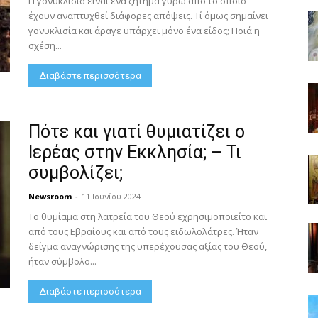
Η γονυκλισία είναι ένα ζήτημα γύρω από το οποίο
έχουν αναπτυχθεί διάφορες απόψεις. Τί όμως σημαίνει
γονυκλισία και άραγε υπάρχει μόνο ένα είδος; Ποιά η
σχέση...
Διαβάστε περισσότερα
Πότε και γιατί θυμιατίζει ο
Ιερέας στην Εκκλησία; – Τι
συμβολίζει;
Newsroom
-
11 Ιουνίου 2024
Tο θυμίαμα στη λατρεία του Θεού εχρησιμοποιείτο και
από τους Εβραίους και από τους ειδωλολάτρες. Ήταν
δείγμα αναγνώρισης της υπερέχουσας αξίας του Θεού,
ήταν σύμβολο...
Διαβάστε περισσότερα