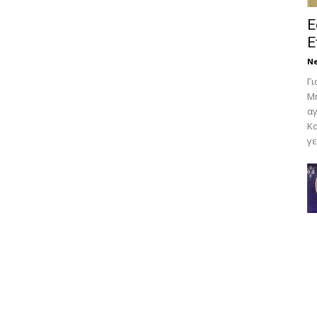
Ε
Ε
N
Γι
Μη
αγ
Κα
γε