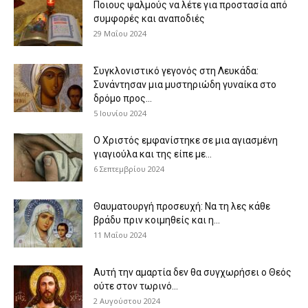
Ποιους ψαλμούς να λέτε για προστασία από
συμφορές και αναποδιές
29 Μαΐου 2024
Συγκλονιστικό γεγονός στη Λευκάδα:
Συνάντησαν μια μυστηριώδη γυναίκα στο
δρόμο προς...
5 Ιουνίου 2024
Ο Χριστός εμφανίστηκε σε μια αγιασμένη
γιαγιούλα και της είπε με...
6 Σεπτεμβρίου 2024
Θαυματουργή προσευχή: Να τη λες κάθε
βράδυ πριν κοιμηθείς και η...
11 Μαΐου 2024
Αυτή την αμαρτία δεν θα συγχωρήσει ο Θεός
ούτε στον τωρινό...
2 Αυγούστου 2024