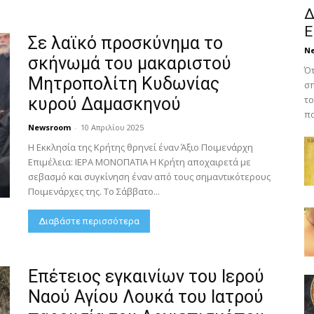
Δ
Ε
Σε λαϊκό προσκύνημα το
N
σκήνωμά του μακαριστού
Ότ
Μητροπολίτη Κυδωνίας
σπ
το
κυρού Δαμασκηνού
πο
Newsroom
-
10 Απριλίου 2025
Η Εκκλησία της Κρήτης θρηνεί έναν Άξιο Ποιμενάρχη
Επιμέλεια: ΙΕΡΑ ΜΟΝΟΠΑΤΙΑ Η Κρήτη αποχαιρετά με
σεβασμό και συγκίνηση έναν από τους σημαντικότερους
Ποιμενάρχες της. Το Σάββατο...
Διαβάστε περισσότερα
Επέτειος εγκαινίων του Ιερού
Ναού Αγίου Λουκά του Ιατρού