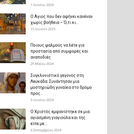
1 Ιουνίου 2024
Ο Άγιος που δεν αφήνει κανέναν
χωρίς βοήθεια – Ό,τι κι...
15 Ιουνίου 2025
Ποιους ψαλμούς να λέτε για
προστασία από συμφορές και
αναποδιές
29 Μαΐου 2024
Συγκλονιστικό γεγονός στη
Λευκάδα: Συνάντησαν μια
μυστηριώδη γυναίκα στο δρόμο
προς...
5 Ιουνίου 2024
Ο Χριστός εμφανίστηκε σε μια
αγιασμένη γιαγιούλα και της
είπε με...
6 Σεπτεμβρίου 2024