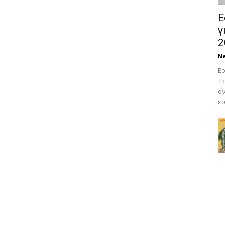
Ε
γ
2
N
Εο
πο
ον
ευ