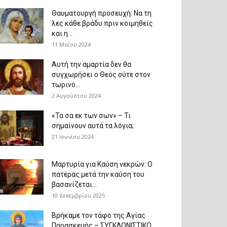
Θαυματουργή προσευχή: Να τη
λες κάθε βράδυ πριν κοιμηθείς
και η...
11 Μαΐου 2024
Αυτή την αμαρτία δεν θα
συγχωρήσει ο Θεός ούτε στον
τωρινό...
2 Αυγούστου 2024
«Τα σα εκ των σων» – Τι
σημαίνουν αυτά τα λόγια;
21 Ιουνίου 2024
Μαρτυρία για Καύση νεκρών: Ο
πατέρας μετά την καύση του
βασανίζεται...
10 Δεκεμβρίου 2025
Βρήκαμε τον τάφο της Αγίας
Παρασκευής – ΣΥΓΚΛΟΝΙΣΤΙΚΟ