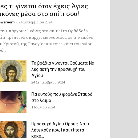
ες τι γίνεται όταν έχεις Άγιες
ικόνες μέσα στο σπίτι σου!
ewsroom
-
24 Σεπτεμβρίου 2024
αν υπάρχουν Εικόνες στο σπίτι! Στο Ορθόδοξο
ίτι πρέπει να υπάρχει εικονοστάσι, με την εικόνα
υ Χριστού, της Παν­αγίας και την εικόνα του Αγίου
ύ...
Τα βράδια γίνονται Θαύματα: Να
λες αυτή την προσευχή του
Αγίου...
24 Σεπτεμβρίου 2024
Για αυτούς που φοράνε Σταυρό
στο λαιμό…
1 Ιουλίου 2024
Προσευχή Αγίου Όρους: Να τη
λέτε κάθε πρωί και τίποτα
κακό...