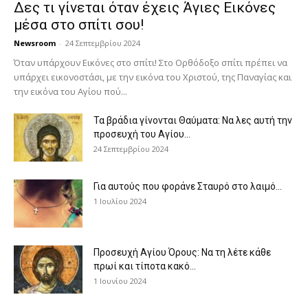
Δες τι γίνεται όταν έχεις Άγιες Εικόνες
μέσα στο σπίτι σου!
Newsroom
-
24 Σεπτεμβρίου 2024
Όταν υπάρχουν Εικόνες στο σπίτι! Στο Ορθόδοξο σπίτι πρέπει να
υπάρχει εικονοστάσι, με την εικόνα του Χριστού, της Παν­αγίας και
την εικόνα του Αγίου πού...
Τα βράδια γίνονται Θαύματα: Να λες αυτή την
προσευχή του Αγίου...
24 Σεπτεμβρίου 2024
Για αυτούς που φοράνε Σταυρό στο λαιμό…
1 Ιουλίου 2024
Προσευχή Αγίου Όρους: Να τη λέτε κάθε
πρωί και τίποτα κακό...
1 Ιουνίου 2024