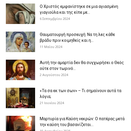
Ο Χριστός εμφανίστηκε σε μια αγιασμένη
γιαγιούλα και της είπε με...
6 Σεπτεμβρίου 2024
Θαυματουργή προσευχή: Να τη λες κάθε
βράδυ πριν κοιμηθείς και η...
11 Μαΐου 2024
Αυτή την αμαρτία δεν θα συγχωρήσει ο Θεός
ούτε στον τωρινό...
2 Αυγούστου 2024
«Τα σα εκ των σων» – Τι σημαίνουν αυτά τα
λόγια;
21 Ιουνίου 2024
Μαρτυρία για Καύση νεκρών: Ο πατέρας μετά
την καύση του βασανίζεται...
10 Δεκεμβρίου 2025