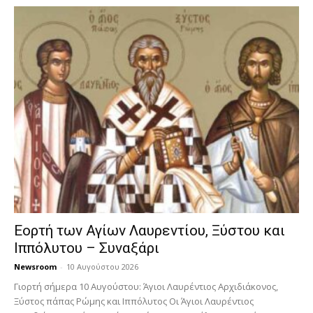
Εορτή των Αγίων Λαυρεντίου, Ξύστου και
Ιππόλυτου – Συναξάρι
Newsroom
-
10 Αυγούστου 2026
Γιορτή σήμερα 10 Αυγούστου: Άγιοι Λαυρέντιος Αρχιδιάκονος,
Ξύστος πάπας Ρώμης και Ιππόλυτος Οι Άγιοι Λαυρέντιος