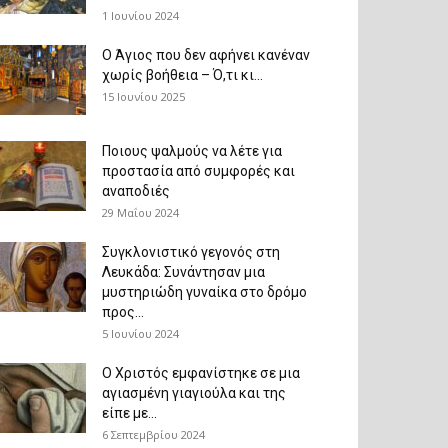
1 Ιουνίου 2024
Ο Άγιος που δεν αφήνει κανέναν
χωρίς βοήθεια – Ό,τι κι...
15 Ιουνίου 2025
Ποιους ψαλμούς να λέτε για
προστασία από συμφορές και
αναποδιές
29 Μαΐου 2024
Συγκλονιστικό γεγονός στη
Λευκάδα: Συνάντησαν μια
μυστηριώδη γυναίκα στο δρόμο
προς...
5 Ιουνίου 2024
Ο Χριστός εμφανίστηκε σε μια
αγιασμένη γιαγιούλα και της
είπε με...
6 Σεπτεμβρίου 2024