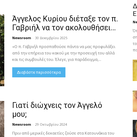
Δ
Ε
Άγγελος Κυρίου διέταξε τον π.
N
Γαβριήλ να τον ακολουθήσει…
Ότ
σπ
Newsroom
-
30 Δεκεμβρίου 2025
το
«Ο π. Γαβριήλ προσπαθούσε πάντα να μας προφυλάξει
πο
από την επήρεια του κακού με την προσευχή του αλλά
και τις συμβουλές του. Έλεγε, για παράδειγμα,...
Διαβάστε περισσότερα
Γιατί διώχνεις τον Άγγελό
μου;
Newsroom
-
29 Οκτωβρίου 2024
Πριν από μερικές δεκαετίες ζούσε στα Κατουνάκια του