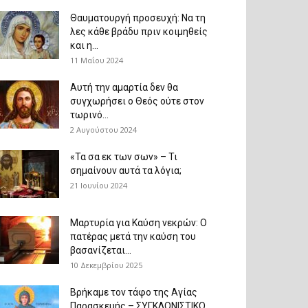
Θαυματουργή προσευχή: Να τη
λες κάθε βράδυ πριν κοιμηθείς
και η...
11 Μαΐου 2024
Αυτή την αμαρτία δεν θα
συγχωρήσει ο Θεός ούτε στον
τωρινό...
2 Αυγούστου 2024
«Τα σα εκ των σων» – Τι
σημαίνουν αυτά τα λόγια;
21 Ιουνίου 2024
Μαρτυρία για Καύση νεκρών: Ο
πατέρας μετά την καύση του
βασανίζεται...
10 Δεκεμβρίου 2025
Βρήκαμε τον τάφο της Αγίας
Παρασκευής – ΣΥΓΚΛΟΝΙΣΤΙΚΟ