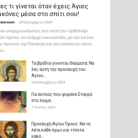
ες τι γίνεται όταν έχεις Άγιες
ικόνες μέσα στο σπίτι σου!
ewsroom
-
24 Σεπτεμβρίου 2024
αν υπάρχουν Εικόνες στο σπίτι! Στο Ορθόδοξο
ίτι πρέπει να υπάρχει εικονοστάσι, με την εικόνα
υ Χριστού, της Παν­αγίας και την εικόνα του Αγίου
ύ...
Τα βράδια γίνονται Θαύματα: Να
λες αυτή την προσευχή του
Αγίου...
24 Σεπτεμβρίου 2024
Για αυτούς που φοράνε Σταυρό
στο λαιμό…
1 Ιουλίου 2024
Προσευχή Αγίου Όρους: Να τη
λέτε κάθε πρωί και τίποτα
κακό...