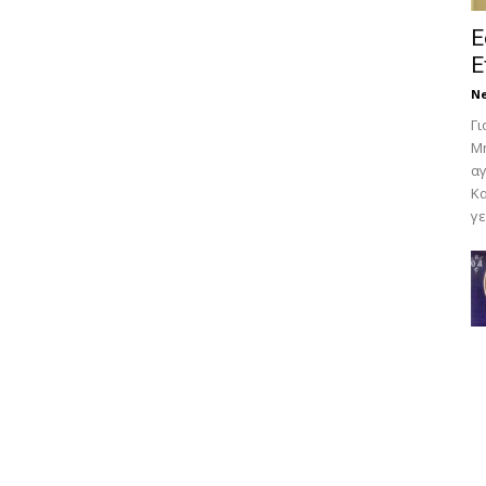
Ε
Ε
N
Γι
Μη
αγ
Κα
γε