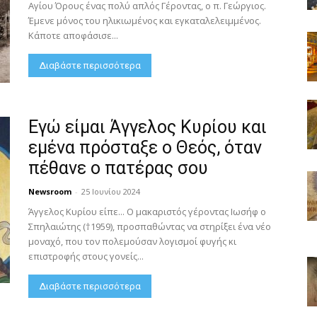
Αγίου Όρους ένας πολύ απλός Γέροντας, ο π. Γεώργιος.
Έμενε μόνος του ηλικιωμένος και εγκαταλελειμμένος.
Κάποτε αποφάσισε...
Διαβάστε περισσότερα
Εγώ είμαι Άγγελος Κυρίου και
εμένα πρόσταξε ο Θεός, όταν
πέθανε ο πατέρας σου
Newsroom
-
25 Ιουνίου 2024
Άγγελος Κυρίου είπε... Ο μακαριστός γέροντας Ιωσήφ ο
Σπηλαιώτης (†1959), προσπαθώντας να στηρίξει ένα νέο
μοναχό, που τον πολεμούσαν λογισμοί φυγής κι
επιστροφής στους γονείς...
Διαβάστε περισσότερα