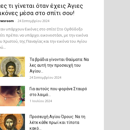
ες τι γίνεται όταν έχεις Άγιες
ικόνες μέσα στο σπίτι σου!
ewsroom
-
24 Σεπτεμβρίου 2024
αν υπάρχουν Εικόνες στο σπίτι! Στο Ορθόδοξο
ίτι πρέπει να υπάρχει εικονοστάσι, με την εικόνα
υ Χριστού, της Παν­αγίας και την εικόνα του Αγίου
ύ...
Τα βράδια γίνονται Θαύματα: Να
λες αυτή την προσευχή του
Αγίου...
24 Σεπτεμβρίου 2024
Για αυτούς που φοράνε Σταυρό
στο λαιμό…
1 Ιουλίου 2024
Προσευχή Αγίου Όρους: Να τη
λέτε κάθε πρωί και τίποτα
κακό...