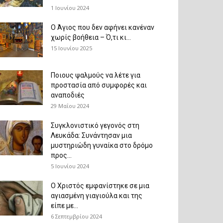
1 Ιουνίου 2024
Ο Άγιος που δεν αφήνει κανέναν
χωρίς βοήθεια – Ό,τι κι...
15 Ιουνίου 2025
Ποιους ψαλμούς να λέτε για
προστασία από συμφορές και
αναποδιές
29 Μαΐου 2024
Συγκλονιστικό γεγονός στη
Λευκάδα: Συνάντησαν μια
μυστηριώδη γυναίκα στο δρόμο
προς...
5 Ιουνίου 2024
Ο Χριστός εμφανίστηκε σε μια
αγιασμένη γιαγιούλα και της
είπε με...
6 Σεπτεμβρίου 2024