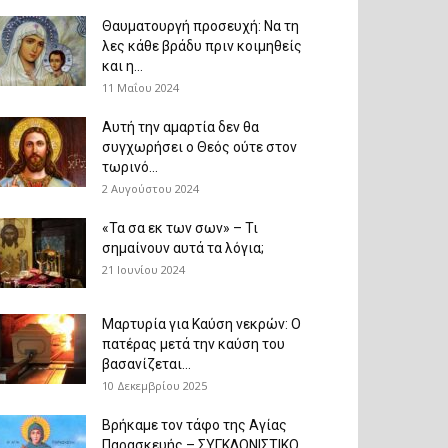
Θαυματουργή προσευχή: Να τη
λες κάθε βράδυ πριν κοιμηθείς
και η...
11 Μαΐου 2024
Αυτή την αμαρτία δεν θα
συγχωρήσει ο Θεός ούτε στον
τωρινό...
2 Αυγούστου 2024
«Τα σα εκ των σων» – Τι
σημαίνουν αυτά τα λόγια;
21 Ιουνίου 2024
Μαρτυρία για Καύση νεκρών: Ο
πατέρας μετά την καύση του
βασανίζεται...
10 Δεκεμβρίου 2025
Βρήκαμε τον τάφο της Αγίας
Παρασκευής – ΣΥΓΚΛΟΝΙΣΤΙΚΟ