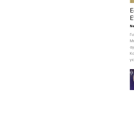
Ε
Ε
N
Γι
Μη
αγ
Κα
γε