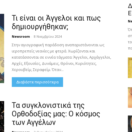
Δ
Ε
Τι είναι οι Άγγελοι και πως
N
δημιουργήθηκαν;
Ότ
σπ
Newsroom
-
8 Νοεμβρίου 2024
το
Στην αγιογραφική παράδοση αναπαριστάνονται ως
πο
ιεροπρεπείς νεανίες με φτερά. Χωρίζονται και
κατατάσσονται σε εννέα τάγματα: Άγγελοι, Αρχάγγελοι,
Αρχές, Εξουσίες, Δυνάμεις, Θρόνοι, Κυριότητες,
Χερουβείμ, Σεραφείμ. Όταν...
Διαβάστε περισσότερα
Τα συγκλονιστικά της
Ορθοδοξίας μας: Ο κόσμος
των Αγγέλων