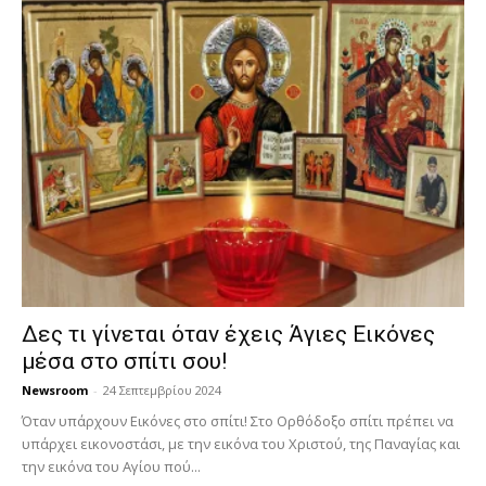
Δες τι γίνεται όταν έχεις Άγιες Εικόνες
μέσα στο σπίτι σου!
Newsroom
-
24 Σεπτεμβρίου 2024
Όταν υπάρχουν Εικόνες στο σπίτι! Στο Ορθόδοξο σπίτι πρέπει να
υπάρχει εικονοστάσι, με την εικόνα του Χριστού, της Παν­αγίας και
την εικόνα του Αγίου πού...