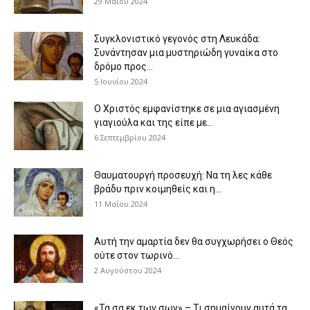
29 Μαΐου 2024
Συγκλονιστικό γεγονός στη Λευκάδα:
Συνάντησαν μια μυστηριώδη γυναίκα στο
δρόμο προς...
5 Ιουνίου 2024
Ο Χριστός εμφανίστηκε σε μια αγιασμένη
γιαγιούλα και της είπε με...
6 Σεπτεμβρίου 2024
Θαυματουργή προσευχή: Να τη λες κάθε
βράδυ πριν κοιμηθείς και η...
11 Μαΐου 2024
Αυτή την αμαρτία δεν θα συγχωρήσει ο Θεός
ούτε στον τωρινό...
2 Αυγούστου 2024
«Τα σα εκ των σων» – Τι σημαίνουν αυτά τα