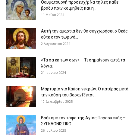
Θαυματουργή προσευχή: Να τη λες κάθε
βράδυ πριν κοιμηθείς και η...
11 Μαΐου 2024
Αυτή την αμαρτία δεν θα συγχωρήσει ο Θεός
ούτε στον τωρινό...
2 Αυγούστου 2024
«Τα σα εκ των σων» – Τι σημαίνουν αυτά τα
λόγια;
21 Ιουνίου 2024
Μαρτυρία για Καύση νεκρών: Ο πατέρας μετά
την καύση του βασανίζεται...
10 Δεκεμβρίου 2025
Βρήκαμε τον τάφο της Αγίας Παρασκευής –
ΣΥΓΚΛΟΝΙΣΤΙΚΟ
26 Ιουλίου 2025