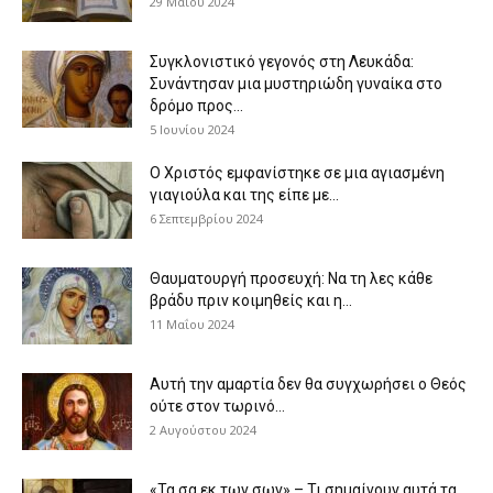
29 Μαΐου 2024
Συγκλονιστικό γεγονός στη Λευκάδα:
Συνάντησαν μια μυστηριώδη γυναίκα στο
δρόμο προς...
5 Ιουνίου 2024
Ο Χριστός εμφανίστηκε σε μια αγιασμένη
γιαγιούλα και της είπε με...
6 Σεπτεμβρίου 2024
Θαυματουργή προσευχή: Να τη λες κάθε
βράδυ πριν κοιμηθείς και η...
11 Μαΐου 2024
Αυτή την αμαρτία δεν θα συγχωρήσει ο Θεός
ούτε στον τωρινό...
2 Αυγούστου 2024
«Τα σα εκ των σων» – Τι σημαίνουν αυτά τα