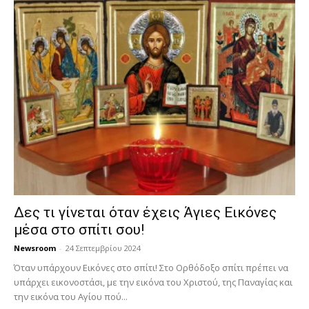
Δες τι γίνεται όταν έχεις Άγιες Εικόνες
μέσα στο σπίτι σου!
Newsroom
-
24 Σεπτεμβρίου 2024
Όταν υπάρχουν Εικόνες στο σπίτι! Στο Ορθόδοξο σπίτι πρέπει να
υπάρχει εικονοστάσι, με την εικόνα του Χριστού, της Παν­αγίας και
την εικόνα του Αγίου πού...