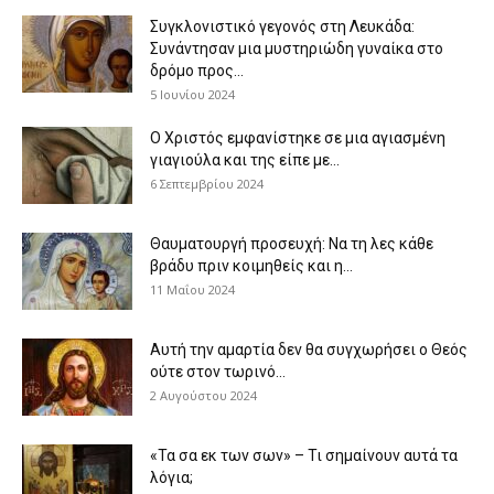
Συγκλονιστικό γεγονός στη Λευκάδα:
Συνάντησαν μια μυστηριώδη γυναίκα στο
δρόμο προς...
5 Ιουνίου 2024
Ο Χριστός εμφανίστηκε σε μια αγιασμένη
γιαγιούλα και της είπε με...
6 Σεπτεμβρίου 2024
Θαυματουργή προσευχή: Να τη λες κάθε
βράδυ πριν κοιμηθείς και η...
11 Μαΐου 2024
Αυτή την αμαρτία δεν θα συγχωρήσει ο Θεός
ούτε στον τωρινό...
2 Αυγούστου 2024
«Τα σα εκ των σων» – Τι σημαίνουν αυτά τα
λόγια;