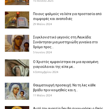
15 Ιουνίου 2025
Ποιους ψαλμούς να λέτε για προστασία από
συμφορές και αναποδιές
29 Μαΐου 2024
Συγκλονιστικό γεγονός στη Λευκάδα:
Συνάντησαν μια μυστηριώδη γυναίκα στο
δρόμο προς...
5 Ιουνίου 2024
Ο Χριστός εμφανίστηκε σε μια αγιασμένη
γιαγιούλα και της είπε με...
6 Σεπτεμβρίου 2024
Θαυματουργή προσευχή: Να τη λες κάθε
βράδυ πριν κοιμηθείς και η...
11 Μαΐου 2024
Αυτή την αμαρτία δεν θα συγχωρήσει ο Θεός