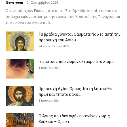
Newsroom
-
24 Σεπτεμβρίου 2024
Όταν υπάρχουν Εικόνες στο σπίτι! Στο Ορθόδοξο σπίτι πρέπει να
υπάρχει εικονοστάσι, με την εικόνα του Χριστού, της Παν­αγίας και
την εικόνα του Αγίου πού...
Τα βράδια γίνονται Θαύματα: Να λες αυτή την
προσευχή του Αγίου...
24 Σεπτεμβρίου 2024
Για αυτούς που φοράνε Σταυρό στο λαιμό…
1 Ιουλίου 2024
Προσευχή Αγίου Όρους: Να τη λέτε κάθε
πρωί και τίποτα κακό...
1 Ιουνίου 2024
Ο Άγιος που δεν αφήνει κανέναν χωρίς
βοήθεια – Ό,τι κι...