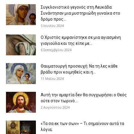
Συγκλονιστικό γεγονός στη Λευκάδα:
Συνάντησαν μια μυστηριώδη γυναίκα στο
δρόμο προς...
5 Ιουνίου 2024
Ο Χριστός εμφανίστηκε σε μια αγιασμένη
γιαγιούλα και της είπε με...
6 Σεπτεμβρίου 2024
Θαυματουργή προσευχή: Να τη λες κάθε
βράδυ πριν κοιμηθείς και η...
11 Μαΐου 2024
Αυτή την αμαρτία δεν θα συγχωρήσει ο Θεός
ούτε στον τωρινό...
2 Αυγούστου 2024
«Τα σα εκ των σων» – Τι σημαίνουν αυτά τα
λόγια;