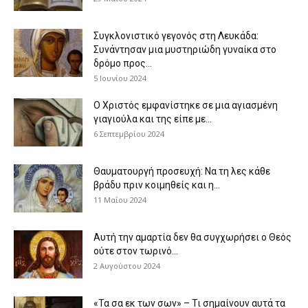
Συγκλονιστικό γεγονός στη Λευκάδα:
Συνάντησαν μια μυστηριώδη γυναίκα στο
δρόμο προς...
5 Ιουνίου 2024
Ο Χριστός εμφανίστηκε σε μια αγιασμένη
γιαγιούλα και της είπε με...
6 Σεπτεμβρίου 2024
Θαυματουργή προσευχή: Να τη λες κάθε
βράδυ πριν κοιμηθείς και η...
11 Μαΐου 2024
Αυτή την αμαρτία δεν θα συγχωρήσει ο Θεός
ούτε στον τωρινό...
2 Αυγούστου 2024
«Τα σα εκ των σων» – Τι σημαίνουν αυτά τα