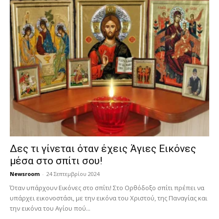
Δες τι γίνεται όταν έχεις Άγιες Εικόνες
μέσα στο σπίτι σου!
Newsroom
-
24 Σεπτεμβρίου 2024
Όταν υπάρχουν Εικόνες στο σπίτι! Στο Ορθόδοξο σπίτι πρέπει να
υπάρχει εικονοστάσι, με την εικόνα του Χριστού, της Παν­αγίας και
την εικόνα του Αγίου πού...