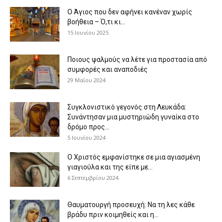
Ο Άγιος που δεν αφήνει κανέναν χωρίς
βοήθεια – Ό,τι κι...
15 Ιουνίου 2025
Ποιους ψαλμούς να λέτε για προστασία από
συμφορές και αναποδιές
29 Μαΐου 2024
Συγκλονιστικό γεγονός στη Λευκάδα:
Συνάντησαν μια μυστηριώδη γυναίκα στο
δρόμο προς...
5 Ιουνίου 2024
Ο Χριστός εμφανίστηκε σε μια αγιασμένη
γιαγιούλα και της είπε με...
6 Σεπτεμβρίου 2024
Θαυματουργή προσευχή: Να τη λες κάθε
βράδυ πριν κοιμηθείς και η...