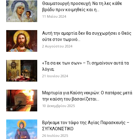
Θαυματουργή προσευχή: Να τη λες κάθε
βράδυ πριν κοιμηθείς και η...
11 Μαΐου 2024
Αυτή την αμαρτία δεν θα συγχωρήσει ο Θεός
ούτε στον τωρινό...
2 Αυγούστου 2024
«Τα σα εκ των σων» – Τι σημαίνουν αυτά τα
λόγια;
21 Ιουνίου 2024
Μαρτυρία για Καύση νεκρών: Ο πατέρας μετά
την καύση του βασανίζεται...
10 Δεκεμβρίου 2025
Βρήκαμε τον τάφο της Αγίας Παρασκευής –
ΣΥΓΚΛΟΝΙΣΤΙΚΟ
26 Ιουλίου 2025