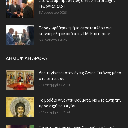
Στο Φανάρι προσεχώς ο νέος Πατριάρχης
Γεωργίας Σίο Γ’
5 Αυγούστου 2026
Παραχωρήθηκε τμήμα στρατοπέδου για
κοινωφελή σκοπό στην Ι.Μ. Καστορίας
5 Αυγούστου 2026
ΔΗΜΟΦΙΛΗ ΑΡΘΡΑ
Δες τι γίνεται όταν έχεις Άγιες Εικόνες μέσα
στο σπίτι σου!
24 Σεπτεμβρίου 2024
Τα βράδια γίνονται Θαύματα: Να λες αυτή την
προσευχή του Αγίου...
24 Σεπτεμβρίου 2024
Για αυτούς που φοράνε Σταυρό στο λαιμό…