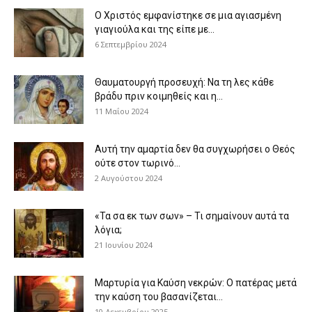
Ο Χριστός εμφανίστηκε σε μια αγιασμένη
γιαγιούλα και της είπε με...
6 Σεπτεμβρίου 2024
Θαυματουργή προσευχή: Να τη λες κάθε
βράδυ πριν κοιμηθείς και η...
11 Μαΐου 2024
Αυτή την αμαρτία δεν θα συγχωρήσει ο Θεός
ούτε στον τωρινό...
2 Αυγούστου 2024
«Τα σα εκ των σων» – Τι σημαίνουν αυτά τα
λόγια;
21 Ιουνίου 2024
Μαρτυρία για Καύση νεκρών: Ο πατέρας μετά
την καύση του βασανίζεται...
10 Δεκεμβρίου 2025