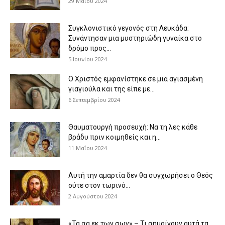
29 Μαΐου 2024
Συγκλονιστικό γεγονός στη Λευκάδα:
Συνάντησαν μια μυστηριώδη γυναίκα στο
δρόμο προς...
5 Ιουνίου 2024
Ο Χριστός εμφανίστηκε σε μια αγιασμένη
γιαγιούλα και της είπε με...
6 Σεπτεμβρίου 2024
Θαυματουργή προσευχή: Να τη λες κάθε
βράδυ πριν κοιμηθείς και η...
11 Μαΐου 2024
Αυτή την αμαρτία δεν θα συγχωρήσει ο Θεός
ούτε στον τωρινό...
2 Αυγούστου 2024
«Τα σα εκ των σων» – Τι σημαίνουν αυτά τα