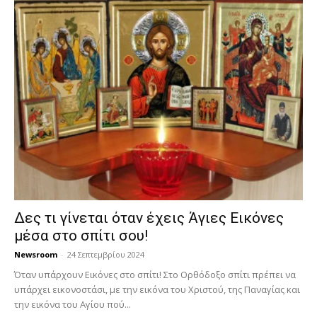
Δες τι γίνεται όταν έχεις Άγιες Εικόνες
μέσα στο σπίτι σου!
Newsroom
-
24 Σεπτεμβρίου 2024
Όταν υπάρχουν Εικόνες στο σπίτι! Στο Ορθόδοξο σπίτι πρέπει να
υπάρχει εικονοστάσι, με την εικόνα του Χριστού, της Παν­αγίας και
την εικόνα του Αγίου πού...