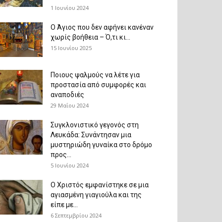
1 Ιουνίου 2024
Ο Άγιος που δεν αφήνει κανέναν
χωρίς βοήθεια – Ό,τι κι...
15 Ιουνίου 2025
Ποιους ψαλμούς να λέτε για
προστασία από συμφορές και
αναποδιές
29 Μαΐου 2024
Συγκλονιστικό γεγονός στη
Λευκάδα: Συνάντησαν μια
μυστηριώδη γυναίκα στο δρόμο
προς...
5 Ιουνίου 2024
Ο Χριστός εμφανίστηκε σε μια
αγιασμένη γιαγιούλα και της
είπε με...
6 Σεπτεμβρίου 2024