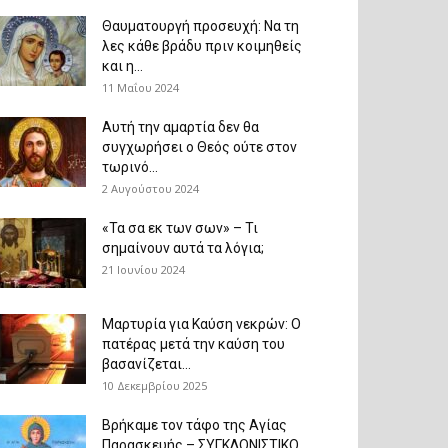
Θαυματουργή προσευχή: Να τη
λες κάθε βράδυ πριν κοιμηθείς
και η...
11 Μαΐου 2024
Αυτή την αμαρτία δεν θα
συγχωρήσει ο Θεός ούτε στον
τωρινό...
2 Αυγούστου 2024
«Τα σα εκ των σων» – Τι
σημαίνουν αυτά τα λόγια;
21 Ιουνίου 2024
Μαρτυρία για Καύση νεκρών: Ο
πατέρας μετά την καύση του
βασανίζεται...
10 Δεκεμβρίου 2025
Βρήκαμε τον τάφο της Αγίας
Παρασκευής – ΣΥΓΚΛΟΝΙΣΤΙΚΟ