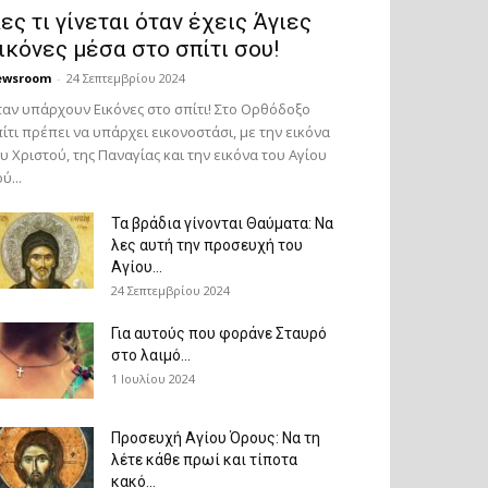
ες τι γίνεται όταν έχεις Άγιες
ικόνες μέσα στο σπίτι σου!
ewsroom
-
24 Σεπτεμβρίου 2024
αν υπάρχουν Εικόνες στο σπίτι! Στο Ορθόδοξο
ίτι πρέπει να υπάρχει εικονοστάσι, με την εικόνα
υ Χριστού, της Παν­αγίας και την εικόνα του Αγίου
ύ...
Τα βράδια γίνονται Θαύματα: Να
λες αυτή την προσευχή του
Αγίου...
24 Σεπτεμβρίου 2024
Για αυτούς που φοράνε Σταυρό
στο λαιμό…
1 Ιουλίου 2024
Προσευχή Αγίου Όρους: Να τη
λέτε κάθε πρωί και τίποτα
κακό...