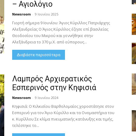
– Αγιολόγιο
Newsroom
-
9 Ιουνίου 2025
Γιορτή σήμερα 9 Ιουνίου: Άγιος Κύριλλος Πατριάρχης
Αλεξανδρείας Ο Άγιος Κύριλλος έζησε επί βασιλείας
Θεοδοσίου του Μικρού και γεννήθηκε στην
Αλεξάνδρεια το 370 μ.Χ. από εύπορους...
Διαβάστε περισσότερα
Λαμπρός Αρχιερατικός
Εσπερινός στην Κηφισιά
Newsroom
-
9 Ιουνίου 2024
Κηφισιά: Ο Κιλκισίου Βαρθολομαίος χοροστάτησε στον
Εσπερινό για τον Άγιο Κύριλλο και τα Ονομαστήρια του
κ. Κυρίλλου Σε κλίμα πνευματικής κατάνυξης και τιμής,
τελέστηκε το...