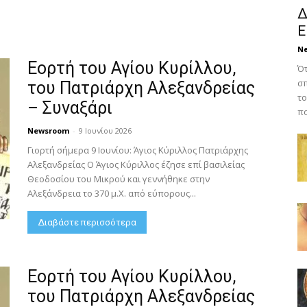
Δ
Ε
N
Εορτή του Αγίου Κυρίλλου,
Ότ
σπ
του Πατριάρχη Αλεξανδρείας
το
– Συναξάρι
πο
Newsroom
-
9 Ιουνίου 2026
Γιορτή σήμερα 9 Ιουνίου: Άγιος Κύριλλος Πατριάρχης
Αλεξανδρείας Ο Άγιος Κύριλλος έζησε επί βασιλείας
Θεοδοσίου του Μικρού και γεννήθηκε στην
Αλεξάνδρεια το 370 μ.Χ. από εύπορους...
Διαβάστε περισσότερα
Εορτή του Αγίου Κυρίλλου,
του Πατριάρχη Αλεξανδρείας