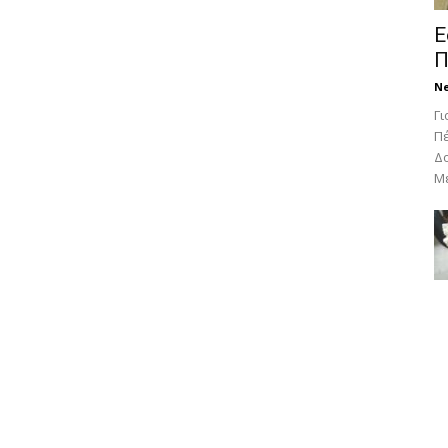
Ε
Π
N
Γι
Πέ
Δο
Με