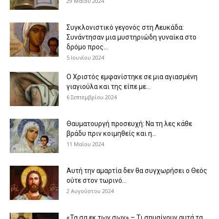
29 Μαΐου 2024
Συγκλονιστικό γεγονός στη Λευκάδα:
Συνάντησαν μια μυστηριώδη γυναίκα στο
δρόμο προς...
5 Ιουνίου 2024
Ο Χριστός εμφανίστηκε σε μια αγιασμένη
γιαγιούλα και της είπε με...
6 Σεπτεμβρίου 2024
Θαυματουργή προσευχή: Να τη λες κάθε
βράδυ πριν κοιμηθείς και η...
11 Μαΐου 2024
Αυτή την αμαρτία δεν θα συγχωρήσει ο Θεός
ούτε στον τωρινό...
2 Αυγούστου 2024
«Τα σα εκ των σων» – Τι σημαίνουν αυτά τα