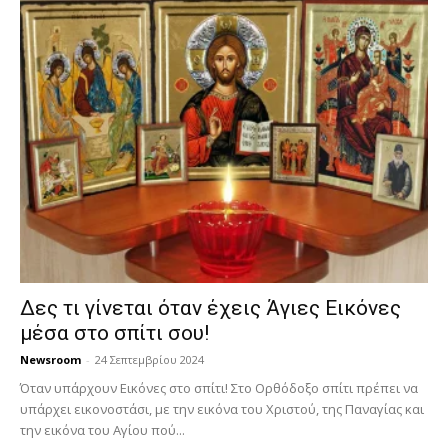
Δες τι γίνεται όταν έχεις Άγιες Εικόνες
μέσα στο σπίτι σου!
Newsroom
-
24 Σεπτεμβρίου 2024
Όταν υπάρχουν Εικόνες στο σπίτι! Στο Ορθόδοξο σπίτι πρέπει να
υπάρχει εικονοστάσι, με την εικόνα του Χριστού, της Παν­αγίας και
την εικόνα του Αγίου πού...