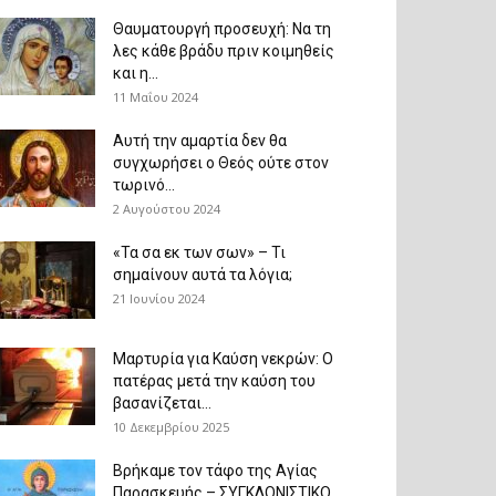
Θαυματουργή προσευχή: Να τη
λες κάθε βράδυ πριν κοιμηθείς
και η...
11 Μαΐου 2024
Αυτή την αμαρτία δεν θα
συγχωρήσει ο Θεός ούτε στον
τωρινό...
2 Αυγούστου 2024
«Τα σα εκ των σων» – Τι
σημαίνουν αυτά τα λόγια;
21 Ιουνίου 2024
Μαρτυρία για Καύση νεκρών: Ο
πατέρας μετά την καύση του
βασανίζεται...
10 Δεκεμβρίου 2025
Βρήκαμε τον τάφο της Αγίας
Παρασκευής – ΣΥΓΚΛΟΝΙΣΤΙΚΟ