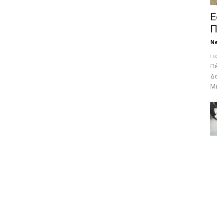
Ε
Π
N
Γι
Πέ
Δο
Με