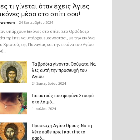
ες τι γίνεται όταν έχεις Άγιες
ικόνες μέσα στο σπίτι σου!
ewsroom
-
24 Σεπτεμβρίου 2024
αν υπάρχουν Εικόνες στο σπίτι! Στο Ορθόδοξο
ίτι πρέπει να υπάρχει εικονοστάσι, με την εικόνα
υ Χριστού, της Παν­αγίας και την εικόνα του Αγίου
ύ...
Τα βράδια γίνονται Θαύματα: Να
λες αυτή την προσευχή του
Αγίου...
24 Σεπτεμβρίου 2024
Για αυτούς που φοράνε Σταυρό
στο λαιμό…
1 Ιουλίου 2024
Προσευχή Αγίου Όρους: Να τη
λέτε κάθε πρωί και τίποτα
κακό...