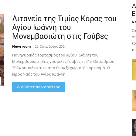
Δ
Ε
Λιτανεία της Τιμίας Κάρας του
N
Αγίου Ιωάννη του
Ότ
Μονεμβασιώτη στις Γούβες
σπ
το
Newsroom
-
22 Οκτωβρίου 2024
πο
Πανηγυρικός εορτασμός του Αγίου Ιωάννη του
Μονεμβασιώτη Στις γραφικές Γούβες, η 21η Οκτωβρίου
2024 σημαδεύτηκε από έναν ξεχωριστό εορτασμό. Ο
Ιερός Ναός του Αγίου Ιωάννη...
Διαβάστε περισσότερα