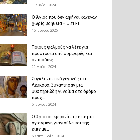
1 Ιουνίου 2024
Ο Άγιος που δεν αφήνει κανέναν
χωρίς βοήθεια – Ό,τι κι...
15 Ιουνίου 2025
Ποιους ψαλμούς να λέτε για
προστασία από συμφορές και
αναποδιές
29 Μαΐου 2024
Συγκλονιστικό γεγονός στη
Λευκάδα: Συνάντησαν μια
μυστηριώδη γυναίκα στο δρόμο
προς...
5 Ιουνίου 2024
Ο Χριστός εμφανίστηκε σε μια
αγιασμένη γιαγιούλα και της
είπε με...
6 Σεπτεμβρίου 2024