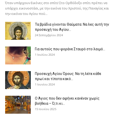
Όταν υπάρχουν Εικόνες στο σπίτι! Στο Ορθόδοξο σπίτι πρέπει να
υπάρχει εικονοστάσι, με την εικόνα του Χριστού, της Παν­αγίας και
την εικόνα του Αγίου πού...
Τα βράδια γίνονται Θαύματα: Να λες αυτή την
προσευχή του Αγίου...
24 Σεπτεμβρίου 2024
Για αυτούς που φοράνε Σταυρό στο λαιμό…
1 Ιουλίου 2024
Προσευχή Αγίου Όρους: Να τη λέτε κάθε
πρωί και τίποτα κακό...
1 Ιουνίου 2024
Ο Άγιος που δεν αφήνει κανέναν χωρίς
βοήθεια – Ό,τι κι...
15 Ιουνίου 2025