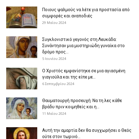
Ποιους ψαλμούς να λέτε για προστασία από
συμφορές και αναποδιές
29 Μαΐου 2024
Συγκλονιστικό γεγονός στη Λευκάδα:
Συνάντησαν μια μυστηριώδη γυναίκα στο
δρόμο προς...
5 Ιουνίου 2024
Ο Χριστός εμφανίστηκε σε μια αγιασμένη
γιαγιούλα και της είπε με...
6 Σεπτεμβρίου 2024
Θαυματουργή προσευχή: Να τη λες κάθε
βράδυ πριν κοιμηθείς και η...
11 Μαΐου 2024
Αυτή την αμαρτία δεν θα συγχωρήσει ο Θεός
ούτε στον τωρινό...