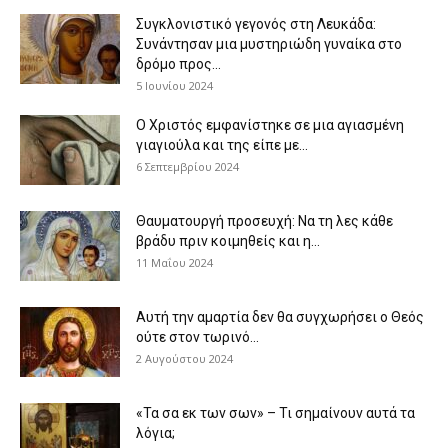
Συγκλονιστικό γεγονός στη Λευκάδα:
Συνάντησαν μια μυστηριώδη γυναίκα στο
δρόμο προς...
5 Ιουνίου 2024
Ο Χριστός εμφανίστηκε σε μια αγιασμένη
γιαγιούλα και της είπε με...
6 Σεπτεμβρίου 2024
Θαυματουργή προσευχή: Να τη λες κάθε
βράδυ πριν κοιμηθείς και η...
11 Μαΐου 2024
Αυτή την αμαρτία δεν θα συγχωρήσει ο Θεός
ούτε στον τωρινό...
2 Αυγούστου 2024
«Τα σα εκ των σων» – Τι σημαίνουν αυτά τα
λόγια;