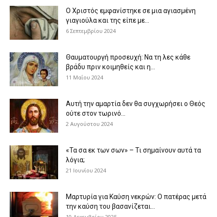
Ο Χριστός εμφανίστηκε σε μια αγιασμένη
γιαγιούλα και της είπε με...
6 Σεπτεμβρίου 2024
Θαυματουργή προσευχή: Να τη λες κάθε
βράδυ πριν κοιμηθείς και η...
11 Μαΐου 2024
Αυτή την αμαρτία δεν θα συγχωρήσει ο Θεός
ούτε στον τωρινό...
2 Αυγούστου 2024
«Τα σα εκ των σων» – Τι σημαίνουν αυτά τα
λόγια;
21 Ιουνίου 2024
Μαρτυρία για Καύση νεκρών: Ο πατέρας μετά
την καύση του βασανίζεται...
10 Δεκεμβρίου 2025