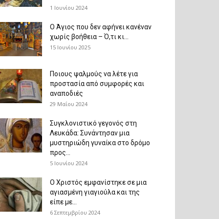
1 Ιουνίου 2024
Ο Άγιος που δεν αφήνει κανέναν
χωρίς βοήθεια – Ό,τι κι...
15 Ιουνίου 2025
Ποιους ψαλμούς να λέτε για
προστασία από συμφορές και
αναποδιές
29 Μαΐου 2024
Συγκλονιστικό γεγονός στη
Λευκάδα: Συνάντησαν μια
μυστηριώδη γυναίκα στο δρόμο
προς...
5 Ιουνίου 2024
Ο Χριστός εμφανίστηκε σε μια
αγιασμένη γιαγιούλα και της
είπε με...
6 Σεπτεμβρίου 2024