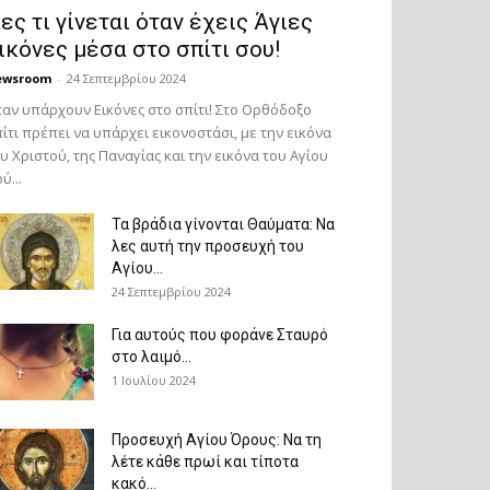
ες τι γίνεται όταν έχεις Άγιες
ικόνες μέσα στο σπίτι σου!
ewsroom
-
24 Σεπτεμβρίου 2024
αν υπάρχουν Εικόνες στο σπίτι! Στο Ορθόδοξο
ίτι πρέπει να υπάρχει εικονοστάσι, με την εικόνα
υ Χριστού, της Παν­αγίας και την εικόνα του Αγίου
ύ...
Τα βράδια γίνονται Θαύματα: Να
λες αυτή την προσευχή του
Αγίου...
24 Σεπτεμβρίου 2024
Για αυτούς που φοράνε Σταυρό
στο λαιμό…
1 Ιουλίου 2024
Προσευχή Αγίου Όρους: Να τη
λέτε κάθε πρωί και τίποτα
κακό...