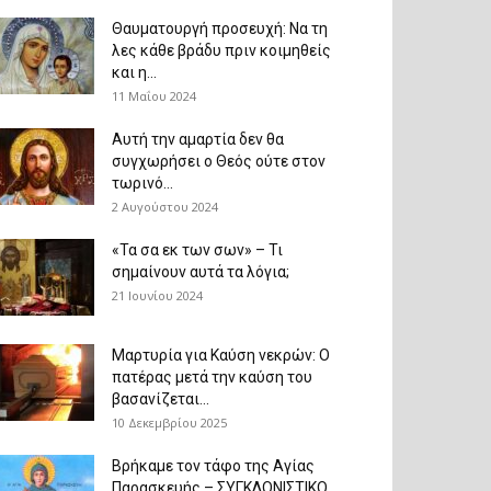
Θαυματουργή προσευχή: Να τη
λες κάθε βράδυ πριν κοιμηθείς
και η...
11 Μαΐου 2024
Αυτή την αμαρτία δεν θα
συγχωρήσει ο Θεός ούτε στον
τωρινό...
2 Αυγούστου 2024
«Τα σα εκ των σων» – Τι
σημαίνουν αυτά τα λόγια;
21 Ιουνίου 2024
Μαρτυρία για Καύση νεκρών: Ο
πατέρας μετά την καύση του
βασανίζεται...
10 Δεκεμβρίου 2025
Βρήκαμε τον τάφο της Αγίας
Παρασκευής – ΣΥΓΚΛΟΝΙΣΤΙΚΟ