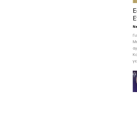
Ε
Ε
N
Γι
Μη
αγ
Κα
γε