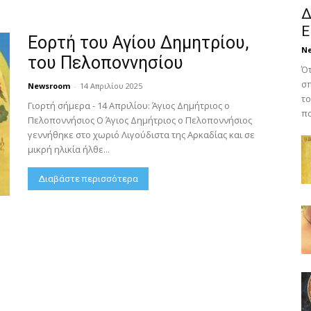
Δ
Ε
Εορτή του Αγίου Δημητρίου,
N
του Πελοποννησίου
Ότ
σπ
Newsroom
-
14 Απριλίου 2025
το
Γιορτή σήμερα - 14 Απριλίου: Άγιος Δημήτριος ο
πο
Πελοποννήσιος Ο Άγιος Δημήτριος ο Πελοποννήσιος
γεννήθηκε στο χωριό Λιγούδιστα της Αρκαδίας και σε
μικρή ηλικία ήλθε...
Διαβάστε περισσότερα