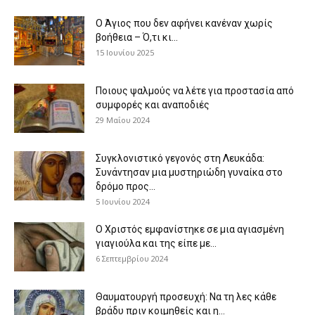
Ο Άγιος που δεν αφήνει κανέναν χωρίς
βοήθεια – Ό,τι κι...
15 Ιουνίου 2025
Ποιους ψαλμούς να λέτε για προστασία από
συμφορές και αναποδιές
29 Μαΐου 2024
Συγκλονιστικό γεγονός στη Λευκάδα:
Συνάντησαν μια μυστηριώδη γυναίκα στο
δρόμο προς...
5 Ιουνίου 2024
Ο Χριστός εμφανίστηκε σε μια αγιασμένη
γιαγιούλα και της είπε με...
6 Σεπτεμβρίου 2024
Θαυματουργή προσευχή: Να τη λες κάθε
βράδυ πριν κοιμηθείς και η...