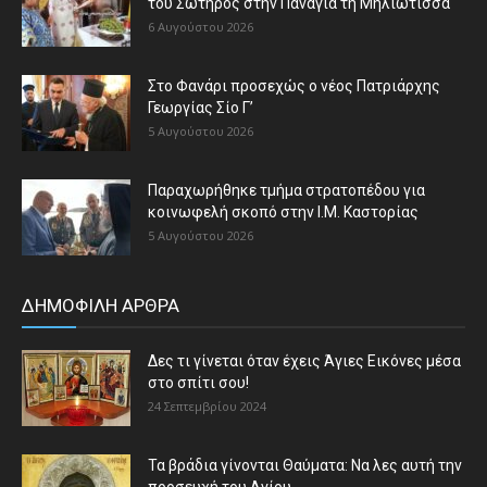
του Σωτήρος στην Παναγία τη Μηλιώτισσα
6 Αυγούστου 2026
Στο Φανάρι προσεχώς ο νέος Πατριάρχης
Γεωργίας Σίο Γ’
5 Αυγούστου 2026
Παραχωρήθηκε τμήμα στρατοπέδου για
κοινωφελή σκοπό στην Ι.Μ. Καστορίας
5 Αυγούστου 2026
ΔΗΜΟΦΙΛΗ ΑΡΘΡΑ
Δες τι γίνεται όταν έχεις Άγιες Εικόνες μέσα
στο σπίτι σου!
24 Σεπτεμβρίου 2024
Τα βράδια γίνονται Θαύματα: Να λες αυτή την
προσευχή του Αγίου...