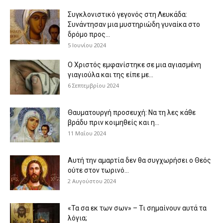
Συγκλονιστικό γεγονός στη Λευκάδα:
Συνάντησαν μια μυστηριώδη γυναίκα στο
δρόμο προς...
5 Ιουνίου 2024
Ο Χριστός εμφανίστηκε σε μια αγιασμένη
γιαγιούλα και της είπε με...
6 Σεπτεμβρίου 2024
Θαυματουργή προσευχή: Να τη λες κάθε
βράδυ πριν κοιμηθείς και η...
11 Μαΐου 2024
Αυτή την αμαρτία δεν θα συγχωρήσει ο Θεός
ούτε στον τωρινό...
2 Αυγούστου 2024
«Τα σα εκ των σων» – Τι σημαίνουν αυτά τα
λόγια;