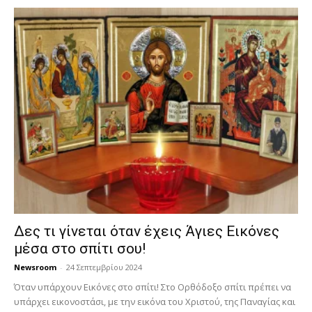
Δες τι γίνεται όταν έχεις Άγιες Εικόνες
μέσα στο σπίτι σου!
Newsroom
-
24 Σεπτεμβρίου 2024
Όταν υπάρχουν Εικόνες στο σπίτι! Στο Ορθόδοξο σπίτι πρέπει να
υπάρχει εικονοστάσι, με την εικόνα του Χριστού, της Παν­αγίας και