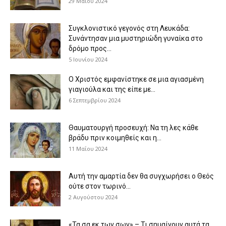
29 Μαΐου 2024
Συγκλονιστικό γεγονός στη Λευκάδα:
Συνάντησαν μια μυστηριώδη γυναίκα στο
δρόμο προς...
5 Ιουνίου 2024
Ο Χριστός εμφανίστηκε σε μια αγιασμένη
γιαγιούλα και της είπε με...
6 Σεπτεμβρίου 2024
Θαυματουργή προσευχή: Να τη λες κάθε
βράδυ πριν κοιμηθείς και η...
11 Μαΐου 2024
Αυτή την αμαρτία δεν θα συγχωρήσει ο Θεός
ούτε στον τωρινό...
2 Αυγούστου 2024
«Τα σα εκ των σων» – Τι σημαίνουν αυτά τα