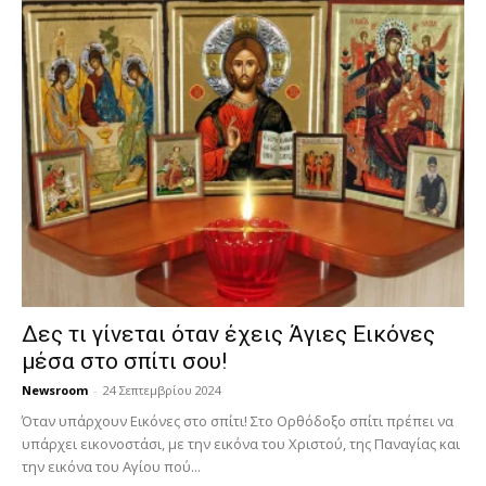
Δες τι γίνεται όταν έχεις Άγιες Εικόνες
μέσα στο σπίτι σου!
Newsroom
-
24 Σεπτεμβρίου 2024
Όταν υπάρχουν Εικόνες στο σπίτι! Στο Ορθόδοξο σπίτι πρέπει να
υπάρχει εικονοστάσι, με την εικόνα του Χριστού, της Παν­αγίας και
την εικόνα του Αγίου πού...