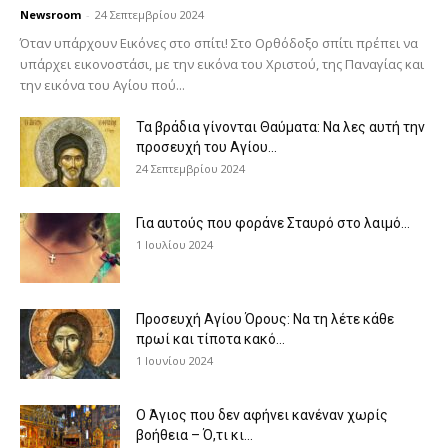
Newsroom
-
24 Σεπτεμβρίου 2024
Όταν υπάρχουν Εικόνες στο σπίτι! Στο Ορθόδοξο σπίτι πρέπει να
υπάρχει εικονοστάσι, με την εικόνα του Χριστού, της Παν­αγίας και
την εικόνα του Αγίου πού...
Τα βράδια γίνονται Θαύματα: Να λες αυτή την
προσευχή του Αγίου...
24 Σεπτεμβρίου 2024
Για αυτούς που φοράνε Σταυρό στο λαιμό…
1 Ιουλίου 2024
Προσευχή Αγίου Όρους: Να τη λέτε κάθε
πρωί και τίποτα κακό...
1 Ιουνίου 2024
Ο Άγιος που δεν αφήνει κανέναν χωρίς
βοήθεια – Ό,τι κι...