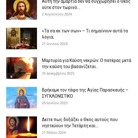
Αυτή την αμαρτία δεν θα συγχωρήσει ο Θεός
ούτε στον τωρινό...
2 Αυγούστου 2024
«Τα σα εκ των σων» – Τι σημαίνουν αυτά τα
λόγια;
21 Ιουνίου 2024
Μαρτυρία για Καύση νεκρών: Ο πατέρας μετά
την καύση του βασανίζεται...
10 Δεκεμβρίου 2025
Βρήκαμε τον τάφο της Αγίας Παρασκευής –
ΣΥΓΚΛΟΝΙΣΤΙΚΟ
26 Ιουλίου 2025
Δείτε πως δοξάζει ο Θεός αυτούς που
νηστεύουν την Τετάρτη και...
21 Μαΐου 2024