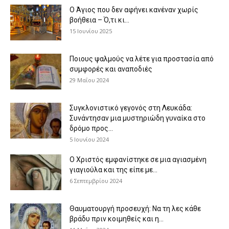
Ο Άγιος που δεν αφήνει κανέναν χωρίς
βοήθεια – Ό,τι κι...
15 Ιουνίου 2025
Ποιους ψαλμούς να λέτε για προστασία από
συμφορές και αναποδιές
29 Μαΐου 2024
Συγκλονιστικό γεγονός στη Λευκάδα:
Συνάντησαν μια μυστηριώδη γυναίκα στο
δρόμο προς...
5 Ιουνίου 2024
Ο Χριστός εμφανίστηκε σε μια αγιασμένη
γιαγιούλα και της είπε με...
6 Σεπτεμβρίου 2024
Θαυματουργή προσευχή: Να τη λες κάθε
βράδυ πριν κοιμηθείς και η...