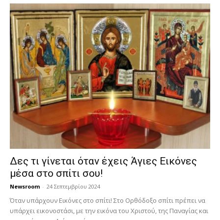
Δες τι γίνεται όταν έχεις Άγιες Εικόνες
μέσα στο σπίτι σου!
Newsroom
-
24 Σεπτεμβρίου 2024
Όταν υπάρχουν Εικόνες στο σπίτι! Στο Ορθόδοξο σπίτι πρέπει να
υπάρχει εικονοστάσι, με την εικόνα του Χριστού, της Παν­αγίας και