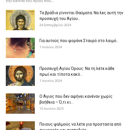
την εικόνα του Αγίου πού...
Τα βράδια γίνονται Θαύματα: Να λες αυτή την
προσευχή του Αγίου...
24 Σεπτεμβρίου 2024
Για αυτούς που φοράνε Σταυρό στο λαιμό…
1 Ιουλίου 2024
Προσευχή Αγίου Όρους: Να τη λέτε κάθε
πρωί και τίποτα κακό...
1 Ιουνίου 2024
Ο Άγιος που δεν αφήνει κανέναν χωρίς
βοήθεια – Ό,τι κι...
15 Ιουνίου 2025
Ποιους ψαλμούς να λέτε για προστασία από
συμφορές και αναποδιές