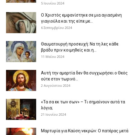
5 Ιουνίου 2024
Ο Χριστός εμφανίστηκε σε μια αγιασμένη
γιαγιούλα και της είπε με...
6 Σεπτεμβρίου 2024
Θαυματουργή προσευχή: Να τη λες κάθε
βράδυ πριν κοιμηθείς και η...
11 Μαΐου 2024
Αυτή την αμαρτία δεν θα συγχωρήσει ο Θεός
ούτε στον τωρινό...
2 Αυγούστου 2024
«Τα σα εκ των σων» – Τι σημαίνουν αυτά τα
λόγια;
21 Ιουνίου 2024
Μαρτυρία για Καύση νεκρών: Ο πατέρας μετά