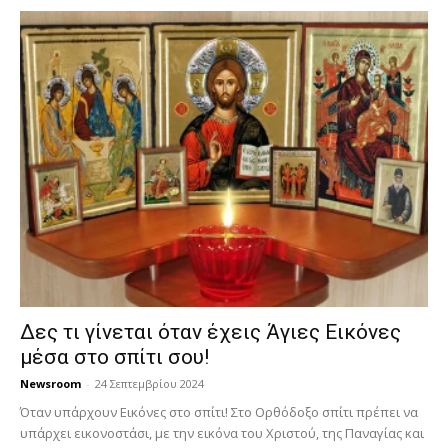
Δες τι γίνεται όταν έχεις Άγιες Εικόνες
μέσα στο σπίτι σου!
Newsroom
-
24 Σεπτεμβρίου 2024
Όταν υπάρχουν Εικόνες στο σπίτι! Στο Ορθόδοξο σπίτι πρέπει να
υπάρχει εικονοστάσι, με την εικόνα του Χριστού, της Παν­αγίας και