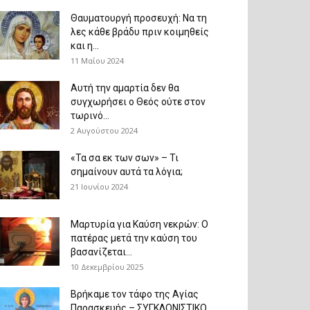
Θαυματουργή προσευχή: Να τη
λες κάθε βράδυ πριν κοιμηθείς
και η...
11 Μαΐου 2024
Αυτή την αμαρτία δεν θα
συγχωρήσει ο Θεός ούτε στον
τωρινό...
2 Αυγούστου 2024
«Τα σα εκ των σων» – Τι
σημαίνουν αυτά τα λόγια;
21 Ιουνίου 2024
Μαρτυρία για Καύση νεκρών: Ο
πατέρας μετά την καύση του
βασανίζεται...
10 Δεκεμβρίου 2025
Βρήκαμε τον τάφο της Αγίας
Παρασκευής – ΣΥΓΚΛΟΝΙΣΤΙΚΟ