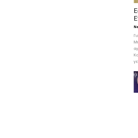
Ε
Ε
N
Γι
Μη
αγ
Κα
γε