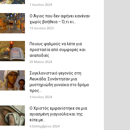
1 Ιουνίου 2024
Ο Άγιος που δεν αφήνει κανέναν
χωρίς βοήθεια – Ό,τι κι...
15 Ιουνίου 2025
Ποιους ψαλμούς να λέτε για
προστασία από συμφορές και
αναποδιές
29 Μαΐου 2024
Συγκλονιστικό γεγονός στη
Λευκάδα: Συνάντησαν μια
μυστηριώδη γυναίκα στο δρόμο
προς...
5 Ιουνίου 2024
Ο Χριστός εμφανίστηκε σε μια
αγιασμένη γιαγιούλα και της
είπε με...
6 Σεπτεμβρίου 2024