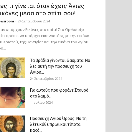
ες τι γίνεται όταν έχεις Άγιες
ικόνες μέσα στο σπίτι σου!
ewsroom
-
24 Σεπτεμβρίου 2024
αν υπάρχουν Εικόνες στο σπίτι! Στο Ορθόδοξο
ίτι πρέπει να υπάρχει εικονοστάσι, με την εικόνα
υ Χριστού, της Παν­αγίας και την εικόνα του Αγίου
ύ...
Τα βράδια γίνονται Θαύματα: Να
λες αυτή την προσευχή του
Αγίου...
24 Σεπτεμβρίου 2024
Για αυτούς που φοράνε Σταυρό
στο λαιμό…
1 Ιουλίου 2024
Προσευχή Αγίου Όρους: Να τη
λέτε κάθε πρωί και τίποτα
κακό...