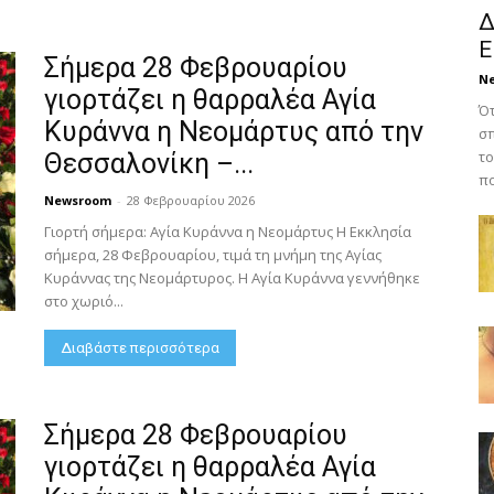
Δ
Ε
Σήμερα 28 Φεβρουαρίου
N
γιορτάζει η θαρραλέα Αγία
Ότ
Κυράννα η Νεομάρτυς από την
σπ
το
Θεσσαλονίκη –...
πο
Newsroom
-
28 Φεβρουαρίου 2026
Γιορτή σήμερα: Αγία Κυράννα η Νεομάρτυς Η Εκκλησία
σήμερα, 28 Φεβρουαρίου, τιμά τη μνήμη της Αγίας
Κυράννας της Νεομάρτυρος. Η Αγία Κυράννα γεννήθηκε
στο χωριό...
Διαβάστε περισσότερα
Σήμερα 28 Φεβρουαρίου
γιορτάζει η θαρραλέα Αγία