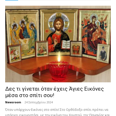
Δες τι γίνεται όταν έχεις Άγιες Εικόνες
μέσα στο σπίτι σου!
Newsroom
-
24 Σεπτεμβρίου 2024
Όταν υπάρχουν Εικόνες στο σπίτι! Στο Ορθόδοξο σπίτι πρέπει να
υπάρχει εικονοστάσι, με την εικόνα του Χριστού, της Παν­αγίας και