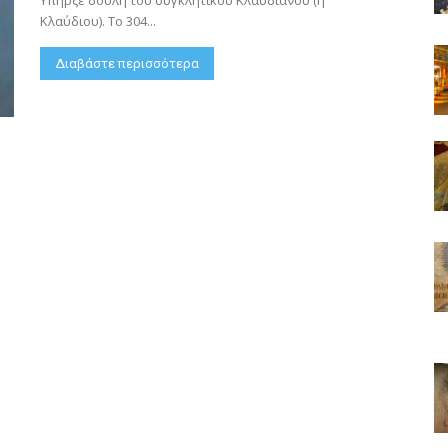
Υπήρξε δούλη του συγκλητικού Κλαυδιανού (ή
Κλαύδιου). Το 304...
Διαβάστε περισσότερα