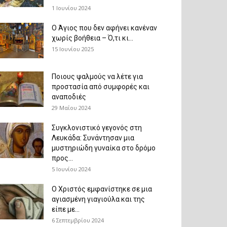
1 Ιουνίου 2024
Ο Άγιος που δεν αφήνει κανέναν
χωρίς βοήθεια – Ό,τι κι...
15 Ιουνίου 2025
Ποιους ψαλμούς να λέτε για
προστασία από συμφορές και
αναποδιές
29 Μαΐου 2024
Συγκλονιστικό γεγονός στη
Λευκάδα: Συνάντησαν μια
μυστηριώδη γυναίκα στο δρόμο
προς...
5 Ιουνίου 2024
Ο Χριστός εμφανίστηκε σε μια
αγιασμένη γιαγιούλα και της
είπε με...
6 Σεπτεμβρίου 2024