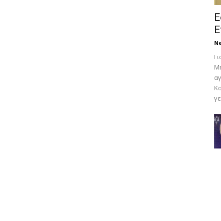
Ε
Ε
N
Γι
Μη
αγ
Κα
γε