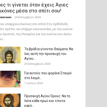
ες τι γίνεται όταν έχεις Άγιες
ικόνες μέσα στο σπίτι σου!
ewsroom
-
24 Σεπτεμβρίου 2024
αν υπάρχουν Εικόνες στο σπίτι! Στο Ορθόδοξο
ίτι πρέπει να υπάρχει εικονοστάσι, με την εικόνα
υ Χριστού, της Παν­αγίας και την εικόνα του Αγίου
ύ...
Τα βράδια γίνονται Θαύματα: Να
λες αυτή την προσευχή του
Αγίου...
24 Σεπτεμβρίου 2024
Για αυτούς που φοράνε Σταυρό
στο λαιμό…
1 Ιουλίου 2024
Προσευχή Αγίου Όρους: Να τη
λέτε κάθε πρωί και τίποτα
κακό...