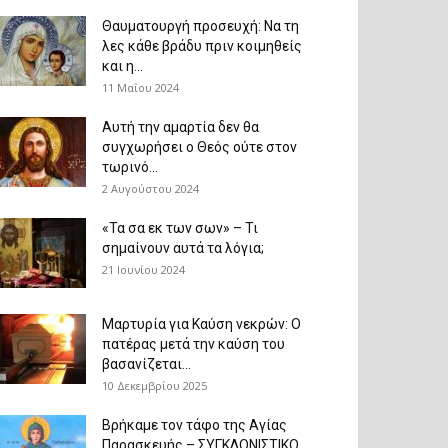
Θαυματουργή προσευχή: Να τη
λες κάθε βράδυ πριν κοιμηθείς
και η...
11 Μαΐου 2024
Αυτή την αμαρτία δεν θα
συγχωρήσει ο Θεός ούτε στον
τωρινό...
2 Αυγούστου 2024
«Τα σα εκ των σων» – Τι
σημαίνουν αυτά τα λόγια;
21 Ιουνίου 2024
Μαρτυρία για Καύση νεκρών: Ο
πατέρας μετά την καύση του
βασανίζεται...
10 Δεκεμβρίου 2025
Βρήκαμε τον τάφο της Αγίας
Παρασκευής – ΣΥΓΚΛΟΝΙΣΤΙΚΟ