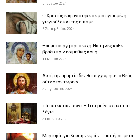
5 Ιουνίου 2024
Ο Χριστός εμφανίστηκε σε μια αγιασμένη
γιαγιούλα και της είπε με...
6 Σεπτεμβρίου 2024
Θαυματουργή προσευχή: Να τη λες κάθε
βράδυ πριν κοιμηθείς και η...
11 Μαΐου 2024
Αυτή την αμαρτία δεν θα συγχωρήσει ο Θεός
ούτε στον τωρινό...
2 Αυγούστου 2024
«Τα σα εκ των σων» – Τι σημαίνουν αυτά τα
λόγια;
21 Ιουνίου 2024
Μαρτυρία για Καύση νεκρών: Ο πατέρας μετά