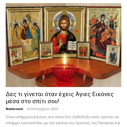
Δες τι γίνεται όταν έχεις Άγιες Εικόνες
μέσα στο σπίτι σου!
Newsroom
-
24 Σεπτεμβρίου 2024
Όταν υπάρχουν Εικόνες στο σπίτι! Στο Ορθόδοξο σπίτι πρέπει να
υπάρχει εικονοστάσι, με την εικόνα του Χριστού, της Παν­αγίας και