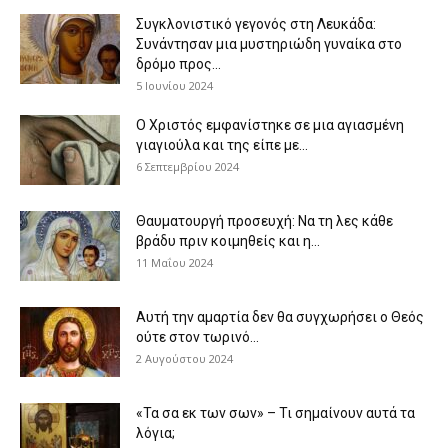
Συγκλονιστικό γεγονός στη Λευκάδα:
Συνάντησαν μια μυστηριώδη γυναίκα στο
δρόμο προς...
5 Ιουνίου 2024
Ο Χριστός εμφανίστηκε σε μια αγιασμένη
γιαγιούλα και της είπε με...
6 Σεπτεμβρίου 2024
Θαυματουργή προσευχή: Να τη λες κάθε
βράδυ πριν κοιμηθείς και η...
11 Μαΐου 2024
Αυτή την αμαρτία δεν θα συγχωρήσει ο Θεός
ούτε στον τωρινό...
2 Αυγούστου 2024
«Τα σα εκ των σων» – Τι σημαίνουν αυτά τα
λόγια;