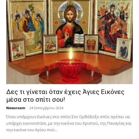
Δες τι γίνεται όταν έχεις Άγιες Εικόνες
μέσα στο σπίτι σου!
Newsroom
-
24 Σεπτεμβρίου 2024
Όταν υπάρχουν Εικόνες στο σπίτι! Στο Ορθόδοξο σπίτι πρέπει να
υπάρχει εικονοστάσι, με την εικόνα του Χριστού, της Παν­αγίας και
την εικόνα του Αγίου πού...