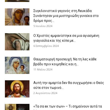
Συγκλονιστικό γεγονός στη Λευκάδα:
Συνάντησαν μια μυστηριώδη γυναίκα στο
δρόμο προς...
5 Ιουνίου 2024
Ο Χριστός εμφανίστηκε σε μια αγιασμένη
γιαγιούλα και της είπε με...
6 Σεπτεμβρίου 2024
Θαυματουργή προσευχή: Να τη λες κάθε
βράδυ πριν κοιμηθείς και η...
11 Μαΐου 2024
Αυτή την αμαρτία δεν θα συγχωρήσει ο Θεός
ούτε στον τωρινό...
2 Αυγούστου 2024
«Τα σα εκ των σων» – Τι σημαίνουν αυτά τα