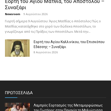
Εορτή του Αγίου Ματθία, του Αποστόλου –
Συναξάρι
Newsroom
-
9 Αυγούστου 2026
Γιορτή σήμερα 9 Αυγούστου: Άγιος Ματθίας ο Απόστολος Πώς ο
Ματθίας κατατάχθηκε στο χορό των δώδεκα Αποστόλων, το
γνωρίζουμε από τις Πράξεις των Αποστόλων. Μετά την...
Εορτή του Αγίου Καλλινίκου, του Επισκόπου
Εδέσσης – Συναξάρι
8 Αυγούστου 2026
ΠΡΩΤΟΣΕΛΙΔΑ
Λαμπρός Εορτασμός της Μεταμορφώσεως
του Σωτήρος στην Παναγία τη Μηλιώτισσα