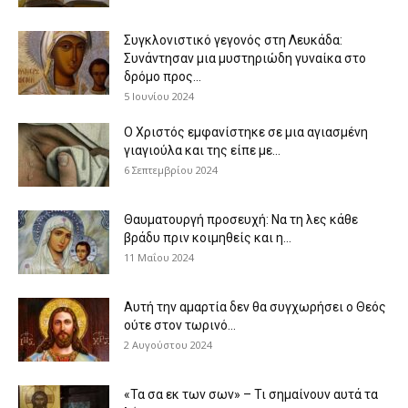
Συγκλονιστικό γεγονός στη Λευκάδα:
Συνάντησαν μια μυστηριώδη γυναίκα στο
δρόμο προς...
5 Ιουνίου 2024
Ο Χριστός εμφανίστηκε σε μια αγιασμένη
γιαγιούλα και της είπε με...
6 Σεπτεμβρίου 2024
Θαυματουργή προσευχή: Να τη λες κάθε
βράδυ πριν κοιμηθείς και η...
11 Μαΐου 2024
Αυτή την αμαρτία δεν θα συγχωρήσει ο Θεός
ούτε στον τωρινό...
2 Αυγούστου 2024
«Τα σα εκ των σων» – Τι σημαίνουν αυτά τα