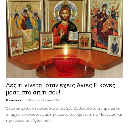
Δες τι γίνεται όταν έχεις Άγιες Εικόνες
μέσα στο σπίτι σου!
Newsroom
-
24 Σεπτεμβρίου 2024
Όταν υπάρχουν Εικόνες στο σπίτι! Στο Ορθόδοξο σπίτι πρέπει να
υπάρχει εικονοστάσι, με την εικόνα του Χριστού, της Παν­αγίας και
την εικόνα του Αγίου πού...