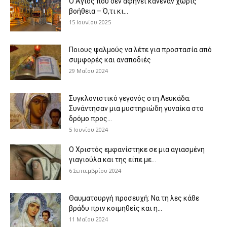
Ο Άγιος που δεν αφήνει κανέναν χωρίς
βοήθεια – Ό,τι κι...
15 Ιουνίου 2025
Ποιους ψαλμούς να λέτε για προστασία από
συμφορές και αναποδιές
29 Μαΐου 2024
Συγκλονιστικό γεγονός στη Λευκάδα:
Συνάντησαν μια μυστηριώδη γυναίκα στο
δρόμο προς...
5 Ιουνίου 2024
Ο Χριστός εμφανίστηκε σε μια αγιασμένη
γιαγιούλα και της είπε με...
6 Σεπτεμβρίου 2024
Θαυματουργή προσευχή: Να τη λες κάθε
βράδυ πριν κοιμηθείς και η...
11 Μαΐου 2024