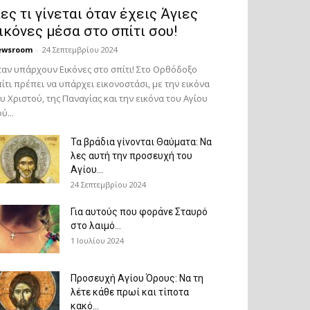
ες τι γίνεται όταν έχεις Άγιες
ικόνες μέσα στο σπίτι σου!
ewsroom
-
24 Σεπτεμβρίου 2024
αν υπάρχουν Εικόνες στο σπίτι! Στο Ορθόδοξο
ίτι πρέπει να υπάρχει εικονοστάσι, με την εικόνα
υ Χριστού, της Παν­αγίας και την εικόνα του Αγίου
ύ...
Τα βράδια γίνονται Θαύματα: Να
λες αυτή την προσευχή του
Αγίου...
24 Σεπτεμβρίου 2024
Για αυτούς που φοράνε Σταυρό
στο λαιμό…
1 Ιουλίου 2024
Προσευχή Αγίου Όρους: Να τη
λέτε κάθε πρωί και τίποτα
κακό...