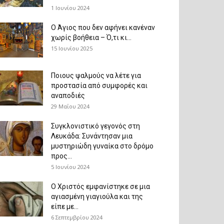
1 Ιουνίου 2024
Ο Άγιος που δεν αφήνει κανέναν
χωρίς βοήθεια – Ό,τι κι...
15 Ιουνίου 2025
Ποιους ψαλμούς να λέτε για
προστασία από συμφορές και
αναποδιές
29 Μαΐου 2024
Συγκλονιστικό γεγονός στη
Λευκάδα: Συνάντησαν μια
μυστηριώδη γυναίκα στο δρόμο
προς...
5 Ιουνίου 2024
Ο Χριστός εμφανίστηκε σε μια
αγιασμένη γιαγιούλα και της
είπε με...
6 Σεπτεμβρίου 2024