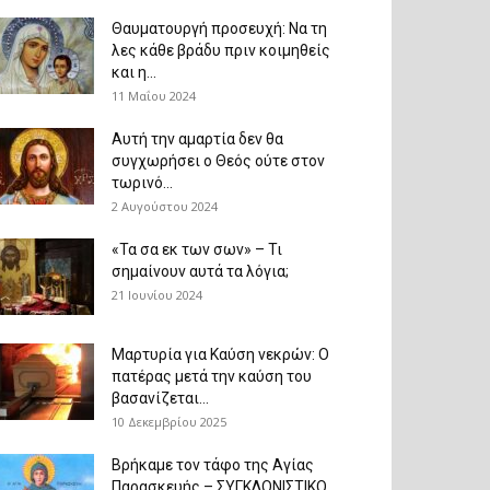
Θαυματουργή προσευχή: Να τη
λες κάθε βράδυ πριν κοιμηθείς
και η...
11 Μαΐου 2024
Αυτή την αμαρτία δεν θα
συγχωρήσει ο Θεός ούτε στον
τωρινό...
2 Αυγούστου 2024
«Τα σα εκ των σων» – Τι
σημαίνουν αυτά τα λόγια;
21 Ιουνίου 2024
Μαρτυρία για Καύση νεκρών: Ο
πατέρας μετά την καύση του
βασανίζεται...
10 Δεκεμβρίου 2025
Βρήκαμε τον τάφο της Αγίας
Παρασκευής – ΣΥΓΚΛΟΝΙΣΤΙΚΟ