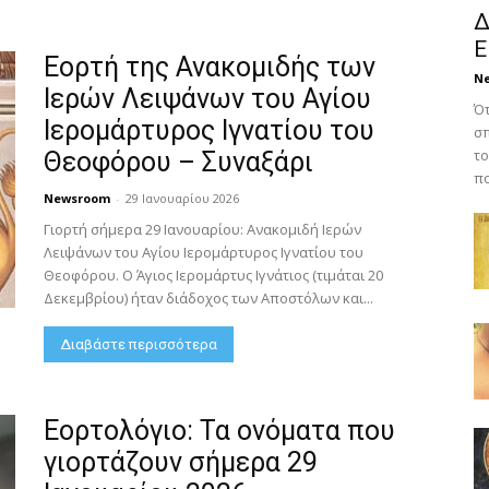
Δ
Ε
Εορτή της Ανακομιδής των
N
Ιερών Λειψάνων του Αγίου
Ότ
Ιερομάρτυρος Ιγνατίου του
σπ
το
Θεοφόρου – Συναξάρι
πο
Newsroom
-
29 Ιανουαρίου 2026
Γιορτή σήμερα 29 Ιανουαρίου: Ανακομιδή Ιερών
Λειψάνων του Αγίου Ιερομάρτυρος Ιγνατίου του
Θεοφόρου. Ο Άγιος Ιερομάρτυς Ιγνάτιος (τιμάται 20
Δεκεμβρίου) ήταν διάδοχος των Αποστόλων και...
Διαβάστε περισσότερα
Εορτολόγιο: Τα ονόματα που
γιορτάζουν σήμερα 29