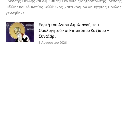
Εδέσσης, Πέλλης και Αλμωπίας Ο εν αγίοις Μητροπολίτης Εδέσσης,
Πέλλης και Αλμωπίας Καλλίνικος (κατά κόσμον Δημήτριος) Πούλος
γεννήθηκε...
Εορτή του Αγίου Αιμιλιανού, του
Ομολογητού και Επισκόπου Κυζίκου –
Συναξάρι
8 Αυγούστου 2026