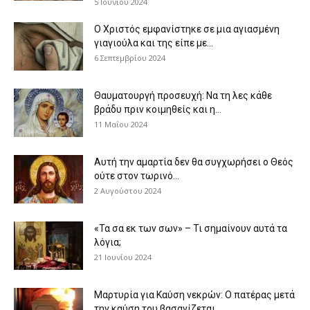
5 Ιουνίου 2024
Ο Χριστός εμφανίστηκε σε μια αγιασμένη
γιαγιούλα και της είπε με...
6 Σεπτεμβρίου 2024
Θαυματουργή προσευχή: Να τη λες κάθε
βράδυ πριν κοιμηθείς και η...
11 Μαΐου 2024
Αυτή την αμαρτία δεν θα συγχωρήσει ο Θεός
ούτε στον τωρινό...
2 Αυγούστου 2024
«Τα σα εκ των σων» – Τι σημαίνουν αυτά τα
λόγια;
21 Ιουνίου 2024
Μαρτυρία για Καύση νεκρών: Ο πατέρας μετά
την καύση του βασανίζεται...