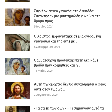
Συγκλονιστικό γεγονός στη Λευκάδα:
Συνάντησαν μια μυστηριώδη γυναίκα στο
δρόμο προς...
5 Ιουνίου 2024
Ο Χριστός εμφανίστηκε σε μια αγιασμένη
γιαγιούλα και της είπε με...
6 Σεπτεμβρίου 2024
Θαυματουργή προσευχή: Να τη λες κάθε
βράδυ πριν κοιμηθείς και η...
11 Μαΐου 2024
Αυτή την αμαρτία δεν θα συγχωρήσει ο Θεός
ούτε στον τωρινό...
2 Αυγούστου 2024
«Τα σα εκ των σων» – Τι σημαίνουν αυτά τα