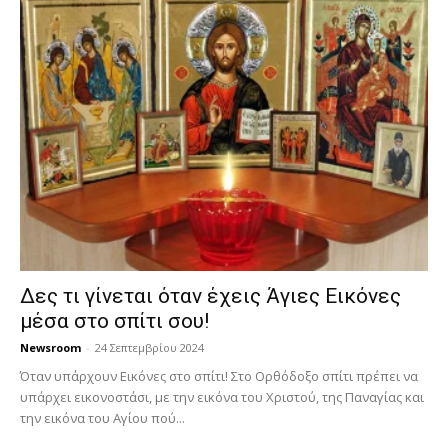
Δες τι γίνεται όταν έχεις Άγιες Εικόνες
μέσα στο σπίτι σου!
Newsroom
-
24 Σεπτεμβρίου 2024
Όταν υπάρχουν Εικόνες στο σπίτι! Στο Ορθόδοξο σπίτι πρέπει να
υπάρχει εικονοστάσι, με την εικόνα του Χριστού, της Παν­αγίας και
την εικόνα του Αγίου πού...